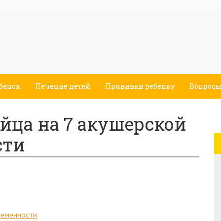
бенок
Лечение детей
Прививки ребенку
Вопросы
йца на 7 акушерской
сти
ременности