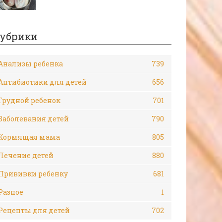
убрики
Анализы ребенка
739
Антибиотики для детей
656
Грудной ребенок
701
Заболевания детей
790
Кормящая мама
805
Лечение детей
880
Прививки ребенку
681
Разное
1
Рецепты для детей
702