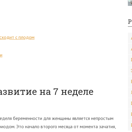
Р
исходит с плодом
ти
азвитие на 7 неделе
неделя беременности для женщины является непростым
риодом. Это начало второго месяца от момента зачатия,