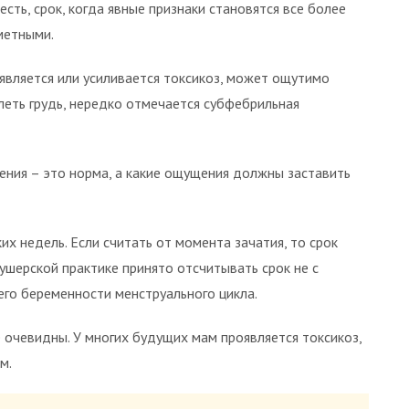
 есть, срок, когда явные признаки становятся все более
метными.
является или усиливается токсикоз, может ощутимо
леть грудь, нередко отмечается субфебрильная
ления – это норма, а какие ощущения должны заставить
ких недель. Если считать от момента зачатия, то срок
кушерской практике принято отсчитывать срок не с
его беременности менструального цикла.
 очевидны. У многих будущих мам проявляется токсикоз,
м.