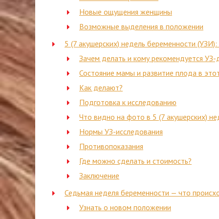
Новые ощущения женщины
Возможные выделения в положении
5 (7 акушерских) недель беременности (УЗИ)
Зачем делать и кому рекомендуется УЗ-
Состояние мамы и развитие плода в это
Как делают?
Подготовка к исследованию
Что видно на фото в 5 (7 акушерских) не
Нормы УЗ-исследования
Противопоказания
Где можно сделать и стоимость?
Заключение
Седьмая неделя беременности — что происхо
Узнать о новом положении