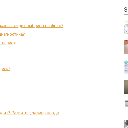
З
: как выглядит эмбрион на фото?
диагностика?
т период
дель?
дит? Развитие, размер плода