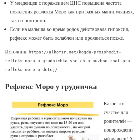
У младенцев с поражением ЦНС повышена частота
появления рефлекса Моро как при разных манипуляциях,
так и спонтанно.
Если на малыша во время родов действовала гипоксия,
рефлекс может быть ослаблен или проявиться позже.
Источник:
https://alkomir.net/kogda-proishodit-
refleks-moro-u-grudnichka-vse-chto-nuzhno-znat-pro-
refleks-moro-u-detej/
Рефлекс Моро у грудничка
Какое это
счастье для
родителей —
новорожденн
ый малыш! А