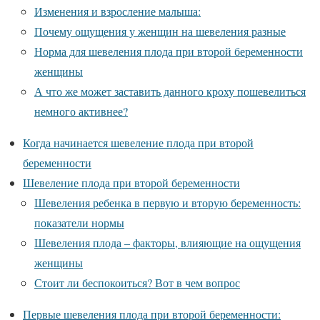
Изменения и взросление малыша:
Почему ощущения у женщин на шевеления разные
Норма для шевеления плода при второй беременности
женщины
А что же может заставить данного кроху пошевелиться
немного активнее?
Когда начинается шевеление плода при второй
беременности
Шевеление плода при второй беременности
Шевеления ребенка в первую и вторую беременность:
показатели нормы
Шевеления плода – факторы, влияющие на ощущения
женщины
Стоит ли беспокоиться? Вот в чем вопрос
Первые шевеления плода при второй беременности: