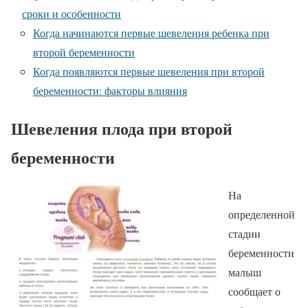
сроки и особенности
Когда начинаются первые шевеления ребенка при
второй беременности
Когда появляются первые шевеления при второй
беременности: факторы влияния
Шевеления плода при второй
беременности
На
определенной
стадии
беременности
малыш
сообщает о