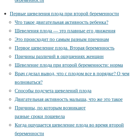
Первые шевеления плода при второй беременности
Что такое двигательная активность ребенка?
Шевеления плода — это плавные его движения
Это происходит по самым разным причинам
Первое шевеление плода. Вторая беременность
Причины различий в ощущениях женщин
Шевеление плода при второй беременности: норма
Врач сделал вывод, что с плодом все в порядке? О чем
волноваться?
Способы подсчета шевелений плода
Двигательная активность малыша, что же это такое
Причины, по которым возникают
разные сроки пошевела
Когда ощущается шевеление плода во время второй
беременности