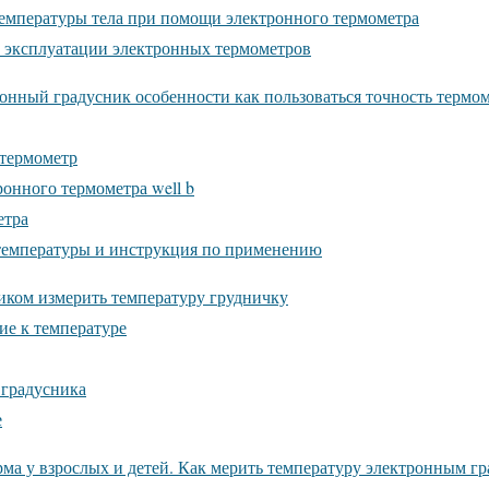
емпературы тела при помощи электронного термометра
 эксплуатации электронных термометров
ронный градусник особенности как пользоваться точность термо
термометр
онного термометра well b
етра
температуры и инструкция по применению
иком измерить температуру грудничку
е к температуре
 градусника
е
рма у взрослых и детей. Как мерить температуру электронным г