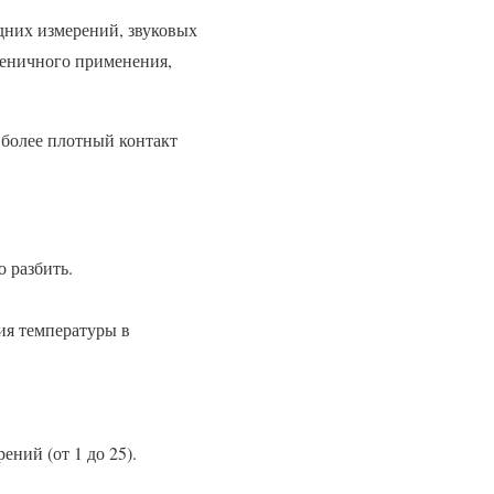
дних измерений, звуковых
иеничного применения,
 более плотный контакт
о разбить.
ния температуры в
ний (от 1 до 25).