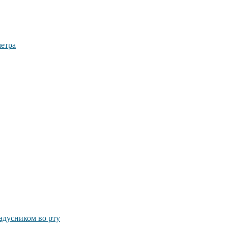
метра
радусником во рту