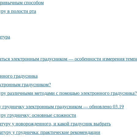
привычным способом
ру в полости рта
атура
аться электронным градусником — особенности измерения темп
нного градусника
ектронным градусником?
уру различными методами с помощью электронного градусника?
у грудничку электронным градусником — обновлено 03.19
уру грудничку: основные сложности
атуру у новорожденного, и какой градусник выбрать
атуру у грудничка: практические рекомендации