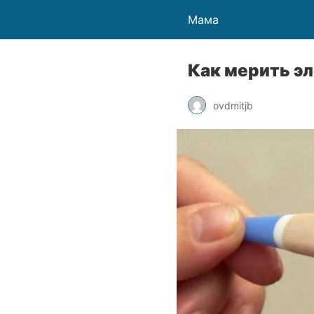
Мама
Как мерить э
ovdmitjb