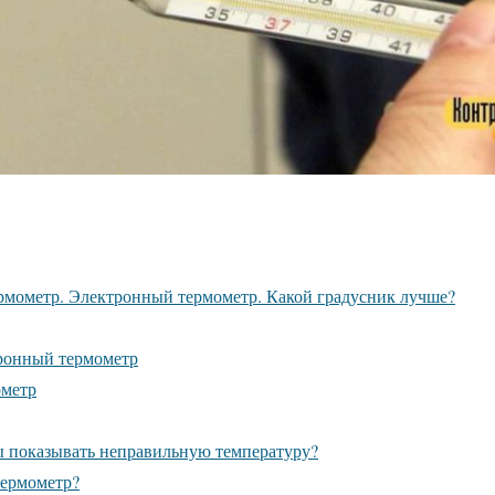
рмометр. Электронный термометр. Какой градусник лучше?
ронный термометр
ометр
 показывать неправильную температуру?
термометр?