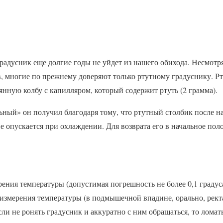
адусник еще долгие годы не уйдет из нашего обихода. Несмотр
, многие по прежнему доверяют только ртутному градуснику. Р
янную колбу с капилляром, который содержит ртуть (2 грамма).
ный» он получил благодаря тому, что ртутный столбик после наг
не опускается при охлаждении. Для возврата его в начальное пол
ения температуры (допустимая погрешность не более 0,1 градуса
 измерения температуры (в подмышечной впадине, орально, рект
ли не ронять градусник и аккуратно с ним обращаться, то ломат