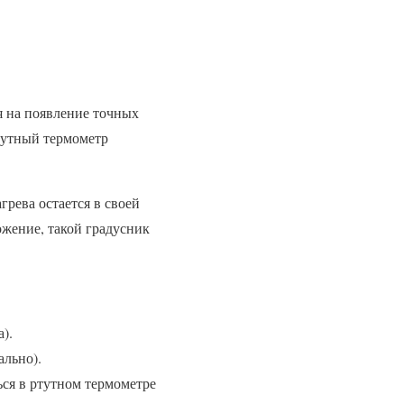
я на появление точных
тутный термометр
рева остается в своей
ожение, такой градусник
).
ально).
ься в ртутном термометре