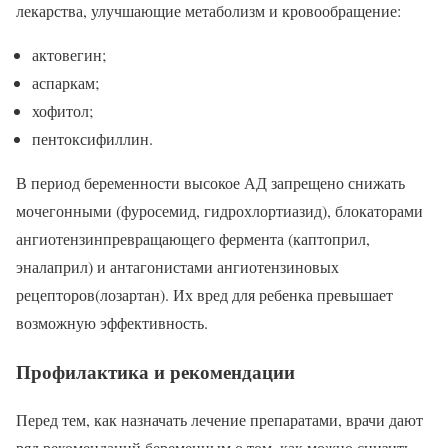
лекарства, улучшающие метаболизм и кровообращение:
актовегин;
аспаркам;
хофитол;
пентоксифиллин.
В период беременности высокое АД запрещено снижать
мочегонными (фуросемид, гидрохлортиазид), блокаторами
ангиотензинпревращающего фермента (каптоприл,
эналаприл) и антагонистами ангиотензиновых
рецепторов(лозартан). Их вред для ребенка превышает
возможную эффективность.
Профилактика и рекомендации
Перед тем, как назначать лечение препаратами, врачи дают
ряд рекомендаций беременным о том, как можно снизить