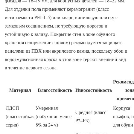
фасадов — 16–19 мм, для корпусных деталей — 18–22 мм.
Для отделки пола применяют керамогранит (класс
истираемости PEI 4–5) или кварц-виниловую плитку с
замковым соединением, не требующую порогов и
устойчивую к заливу. Покрытие стен в зоне обувного
хранения (сопряжение с полом) рекомендуется защищать
панелями из ПВХ или акрилового камня, поскольку обои и
водоэмульсионная краска в этой зоне теряют внешний вид
в течение первого сезона.
Рекоменд
Материал
Влагостойкость
Износостойкость
зон
примен
ЛДСП
Умеренная
Корпуса
Средняя (класс
(влагостойкая
(набухание менее
шкафов, 
P2–P3)
серия)
8% за 24 ч)
для обуви