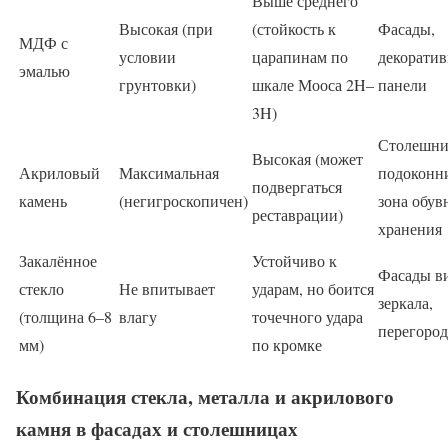
Выше среднего
Высокая (при
(стойкость к
Фасады,
МДФ с
условии
царапинам по
декорати
эмалью
грунтовки)
шкале Мооса 2H–
панели
3H)
Столешни
Высокая (может
Акриловый
Максимальная
подоконн
подвергаться
камень
(негигроскопичен)
зона обув
реставрации)
хранения
Закалённое
Устойчиво к
Фасады в
стекло
Не впитывает
ударам, но боится
зеркала,
(толщина 6–8
влагу
точечного удара
перегоро
мм)
по кромке
Комбинация стекла, металла и акрилового
камня в фасадах и столешницах