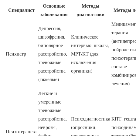
Основные
Методы
Специалист
Методы л
заболевания
диагностики
Медикамен
Депрессия,
терапия
шизофрения,
Клиническое
(антидепре
биполярное
интервью, шкалы,
нейролепти
Психиатр
расстройство,
МРТ/КТ (для
психотерап
тревожные
исключения
составе
расстройства
органики)
комбиниро
(тяжелые)
лечения)
Легкие и
умеренные
тревожные
расстройства,
Психодиагностика
КПТ, гешта
неврозы,
(опросники,
психодинам
Психотерапевт
фобии,
проективные
терапия (бе