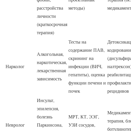
расстройства
методы)
медикамент
личности
(краткосрочная
терапия)
Тесты на
Детоксикац
содержание ПАВ,
кодировани
Алкогольная,
скрининг на
(дисульфир
наркотическая,
Нарколог
инфекции (ВИЧ,
налтрексон)
лекарственная
гепатиты), оценка
реабилитац
зависимость
функции печени и
профилакт
почек
рецидивов
Инсульт,
эпилепсия,
Медикамен
болезнь
МРТ, КТ, ЭЭГ,
терапия, бл
Невролог
Паркинсона,
УЗИ сосудов,
ботулиноте